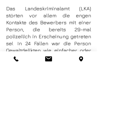
Das Landeskriminalamt (LKA)
störten vor allem die engen
Kontakte des Bewerbers mit einer
Person, die bereits 29-mal
polizeilich in Erscheinung getreten
sei. In 24 Fällen war die Person
Gewaltdelikten wie einfacher oder
gefährlicher Körperverletzung
verdächtig. Hinzu kämen
Betrugsdelikte, Diebstähle und
Bedrohung. Unter den Mittätern
hätten sich Personen befunden, die
Straftaten aus dem Bereich der
Clankriminalität begingen.
TERMIN VEREINBAREN
* Aus Gründen der Lesbarkeit wird nur die männliche
Form verwendet. Frauen und Divers sind mitgemeint.