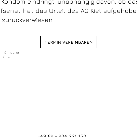
e Kondom eindringt, unabhängig davon, ob da
afsenat hat das Urteil des AG Kiel aufgehob
 zurückverwiesen.
TERMIN VEREINBAREN
e männliche
meint.
+49 89 - 904 221 150