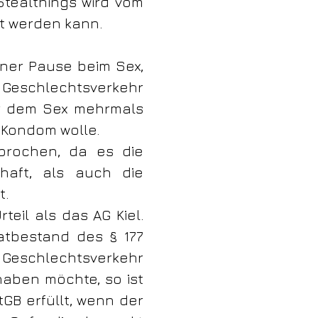
 Stealthings wird vom
zt werden kann.
ner Pause beim Sex,
 Geschlechtsverkehr
or dem Sex mehrmals
 Kondom wolle.
sprochen, da es die
chaft, als auch die
t.
eil als das AG Kiel.
tatbestand des § 177
Geschlechtsverkehr
haben möchte, so ist
tGB erfüllt, wenn der