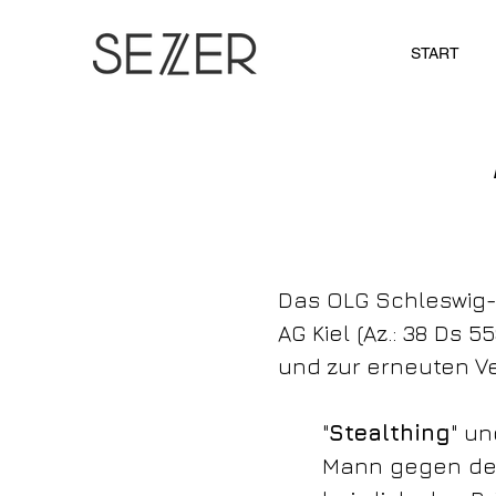
START
Das OLG Schleswig-Ho
AG Kiel (Az.: 38 Ds 
und zur erneuten V
"
Stealthing
" un
Mann gegen den