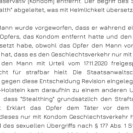
äservativ (Kondom) entfernt. Der Begriff des
alth" abgeleitet, was mit Heimlichkeit überset
ann wurde vorgeworfen, dass er während ei
Opfers, das Kondom entfernt hatte und den
esetzt habe, obwohl das Opfer den Mann v
hat, dass es den Geschlechtsverkehr nur mit
den Mann mit Urteil vom 17.11.2020 freige
cht für strafbar hielt. Die Staatsanwalts
 gegen diese Entscheidung Revision eingeleg
Holstein kam daraufhin zu einem anderen Urt
 dass "Stealthing" grundsätzlich den Straf
lt. Erklärt das Opfer dem Täter vor dem 
 dieses nur mit Kondom Geschlechtsverkehr 
 des sexuellen Übergriffs nach § 177 Abs. 1 S