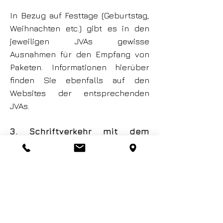
In Bezug auf Festtage (Geburtstag,
Weihnachten etc.) gibt es in den
jeweiligen JVAs gewisse
Ausnahmen für den Empfang von
Paketen. Informationen hierüber
finden Sie ebenfalls auf den
Websites der entsprechenden
JVAs.
3. Schriftverkehr mit dem
Angehörigen
Da der Inhaftierte nur in
Ausnahmefällen telefonieren darf,
hat dieser die Möglichkeit so viele
Briefe zu versenden und zu
empfangen wie er mag.