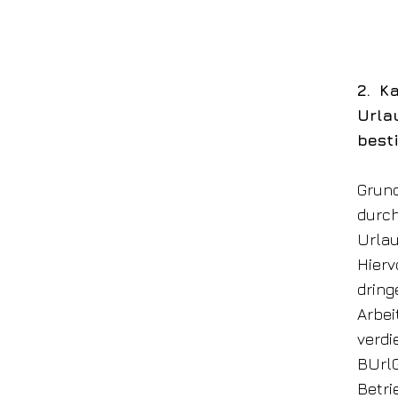
2. K
Urla
best
Grun
durc
Urla
Hier
drin
Arbei
verdi
BUrl
Betr