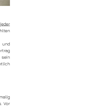
t
jeder
hlten
e und
trag
sein
tlich
malig
. Vor