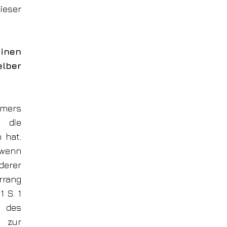
ieser
inen
lber
hmers
er
die
 hat.
wenn
derer
rrang
 S. 1
e des
 zur