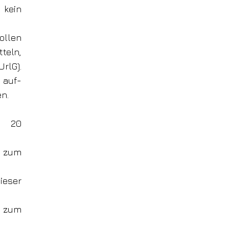
kein
ollen
teln,
rlG).
 auf-
n.
n 20
s zum
ieser
s zum