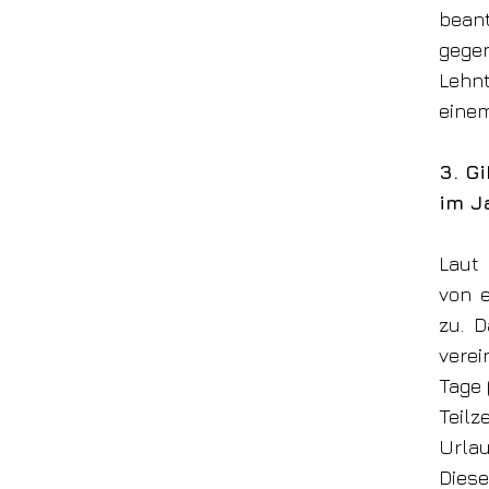
bea
gege
Lehnt
einem
3. G
im J
Laut
von 
zu.
Da
verei
Tage 
Teilz
Urlau
Diese