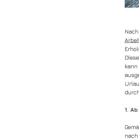
Nach
Arbe
Erhol
Dies
kann
ausg
Urla
durch
1. A
Gemäß
nach