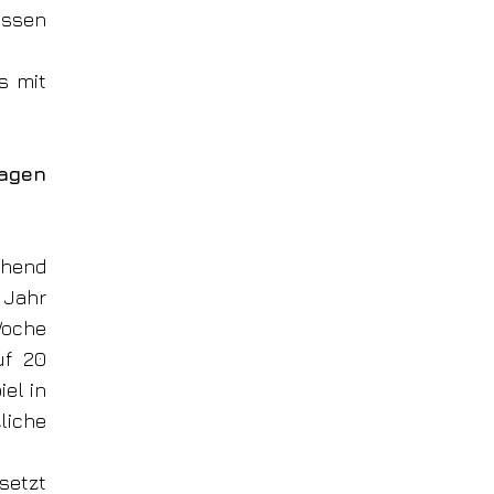
ssen
s mit
tagen
ehend
 Jahr
Woche
uf 20
iel in
liche
setzt